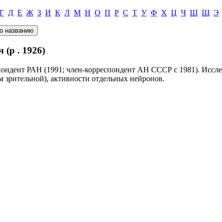
Г
Д
Е
Ж
З
И
К
Л
М
Н
О
П
Р
С
Т
У
Ф
Х
Ц
Ч
Ш
Щ
Э
(р . 1926)
пондент РАН (1991; член-корреспондент АН СССР с 1981). Иссл
м зрительной), активности отдельных нейронов.