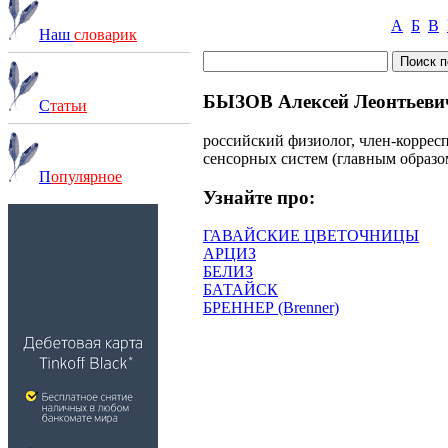
А
Б
В
Наш
словарик
БЫЗОВ Алексей Леонтьевич 
С
татьи
российский физиолог, член-коррес
сенсорных систем (главным образо
П
опулярное
Узнайте про:
ГАВАЙСКИЕ ЦВЕТОЧНИЦЫ
АРЦИЗ
БЕЛИЗ
БАТАЙСК
БРЕННЕР (Brenner)