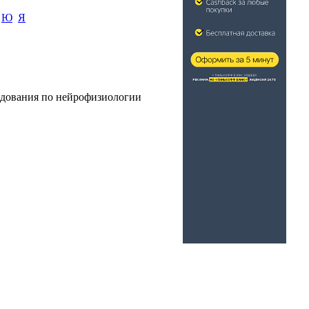
Ю
Я
едования по нейрофизиологии