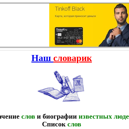
Наш
словарик
ачение
слов
и биографии
известных люд
Список
слов