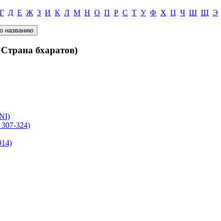
Г
Д
Е
Ж
З
И
К
Л
М
Н
О
П
Р
С
Т
У
Ф
Х
Ц
Ч
Ш
Щ
Э
Страна бхаратов)
NI)
307-324)
914)