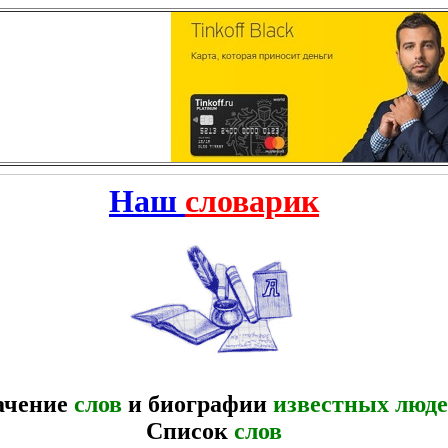
Наш
словарик
ачение
слов
и биографии
известных люд
Список
слов