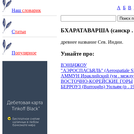
А
Б
В
Наш
словарик
БХАРАТАВАРША (санскр . 
С
татьи
древнее название Сев. Индии.
П
опулярное
Узнайте про:
ВЭНЬЧЖОУ
"АЭРОСПАСЬЯЛЬ" (Aerospatiale S
АММУН Ираклийский (ум . между 
ВОСТОЧНО-КОРЕЙСКИЕ ГОРЫ
БЕРРОУЗ (Burroughs) Уильям (р . 1