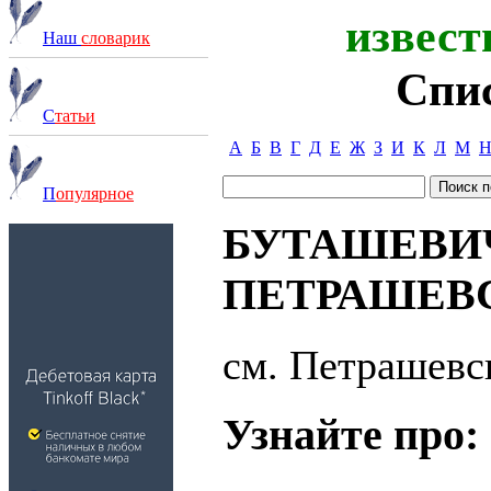
извест
Наш
словарик
Спи
С
татьи
А
Б
В
Г
Д
Е
Ж
З
И
К
Л
М
П
опулярное
БУТАШЕВИ
ПЕТРАШЕВС
см. Петрашевс
Узнайте про: