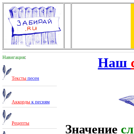
Навигация
:
Наш
Тексты
песен
Аккорды
к песням
Рецепты
Значение
сл