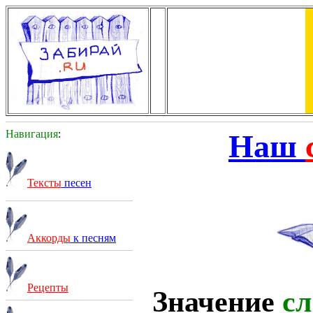
Навигация
:
Наш
Тексты
песен
Аккорды
к песням
Рецепты
Значение
сл