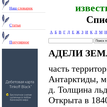
извест
Наш
словарик
Спи
С
татьи
А
Б
В
Г
Д
Е
Ж
З
И
К
Л
М
П
опулярное
АДЕЛИ ЗЕМЛЯ
часть территор
Антарктиды, ме
д. Толщина льд
Открыта в 184