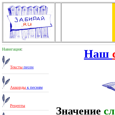
Навигация
:
Наш
Тексты
песен
Аккорды
к песням
Рецепты
Значение
сл