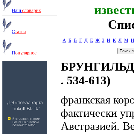
извест
Наш
словарик
Спи
С
татьи
А
Б
В
Г
Д
Е
Ж
З
И
К
Л
М
П
опулярное
БРУНГИЛЬДА 
. 534-613)
франкская коро
фактически уп
Австразией. Ве