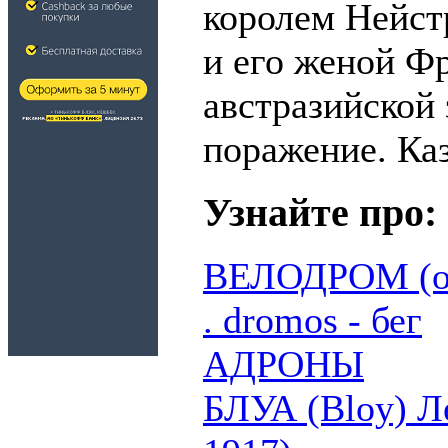
королем Нейст
и его женой Фр
австразийской
поражение. Ка
Узнайте про:
ВЕЛОДРОМ (от
. dromos - бег
АДРОНЫ
БЛУА (Bloy) Л