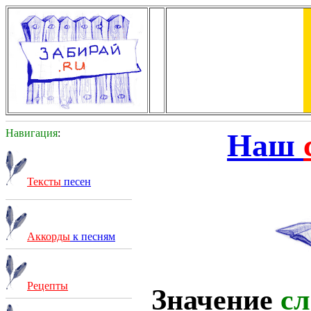
Навигация
:
Наш
Тексты
песен
Аккорды
к песням
Рецепты
Значение
сл