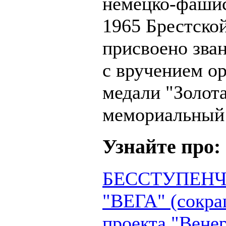
немецко-фашис
1965 Брестско
присвоено зва
с вручением о
медали "Золота
мемориальный 
Узнайте про:
БЕССТУПЕНЧ
"ВЕГА" (сокра
проекта "Венер