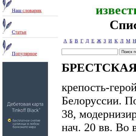
извест
Наш
словарик
Спи
С
татьи
А
Б
В
Г
Д
Е
Ж
З
И
К
Л
М
П
опулярное
БРЕСТСКАЯ
крепость-герой 
Белоруссии. П
38, модернизир
нач. 20 вв. Во