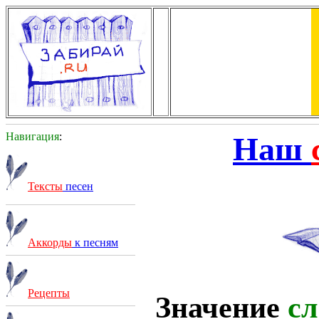
Навигация
:
Наш
Тексты
песен
Аккорды
к песням
Рецепты
Значение
сл