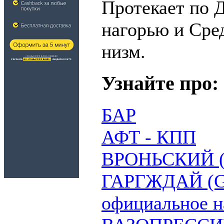
Протекает по 
нагорью и Сре
низм.
Узнайте про:
БАР
АФТ - КПП
ВРОНЬСКИЙ (н
ГАРГЖДАЙ (Gar
официальное н