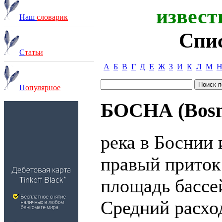
извест
Наш
словарик
Спи
С
татьи
А
Б
В
Г
Д
Е
Ж
З
И
К
Л
М
П
опулярное
БОСНА (Bosn
река в Боснии 
правый приток
площадь бассей
Средний расход