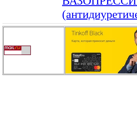
ВАЗОПРЕСС
(антидиуретич