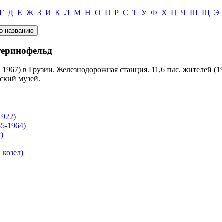
Г
Д
Е
Ж
З
И
К
Л
М
Н
О
П
Р
С
Т
У
Ф
Х
Ц
Ч
Ш
Щ
Э
теринофельд
(с 1967) в Грузии. Железнодорожная станция. 11,6 тыс. жителей 
ский музей.
1922)
5-1964)
)
козел)