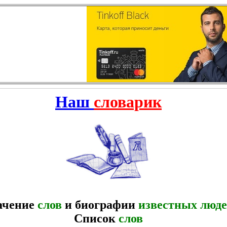
Наш
словарик
ачение
слов
и биографии
известных люд
Список
слов