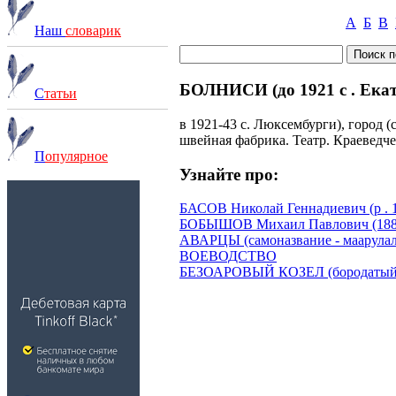
А
Б
В
Наш
словарик
БОЛНИСИ (до 1921 с . Ека
С
татьи
в 1921-43 с. Люксембурги), город 
швейная фабрика. Театр. Краеведче
П
опулярное
Узнайте про:
БАСОВ Николай Геннадиевич (р . 
БОБЫШОВ Михаил Павлович (188
АВАРЦЫ (самоназвание - маарулал
ВОЕВОДСТВО
БЕЗОАРОВЫЙ КОЗЕЛ (бородатый 