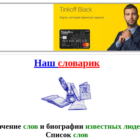
Наш
словарик
ачение
слов
и биографии
известных люд
Список
слов