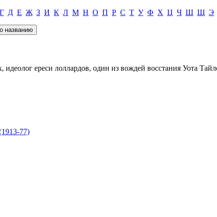
Г
Д
Е
Ж
З
И
К
Л
М
Н
О
П
Р
С
Т
У
Ф
Х
Ц
Ч
Ш
Щ
Э
 идеолог ереси лоллардов, один из вождей восстания Уота Тайле
1913-77)