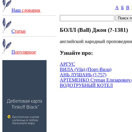
А
Б
В
Наш
словарик
БОЛЛ (Ball) Джон (?-1381)
С
татьи
английский народный проповедник,
П
опулярное
Узнайте про:
АРГУС
ВИЛА (Vila) (Порт-Вила)
АНЬ ЛУШАНЬ (?-757)
АРТЕМЕНКО Степан Елизарович (
ВОДОТРУБНЫЙ КОТЕЛ