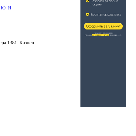
Ю
Я
ра 1381. Казнен.