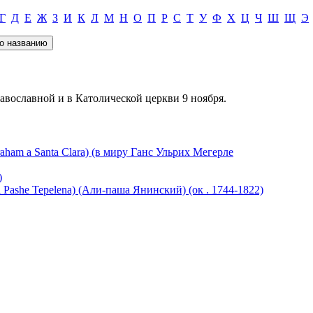
Г
Д
Е
Ж
З
И
К
Л
М
Н
О
П
Р
С
Т
У
Ф
Х
Ц
Ч
Ш
Щ
Э
авославной и в Католической церкви 9 ноября.
 a Santa Clara) (в миру Ганс Ульрих Мегерле
)
e Tepelena) (Али-паша Янинский) (ок . 1744-1822)