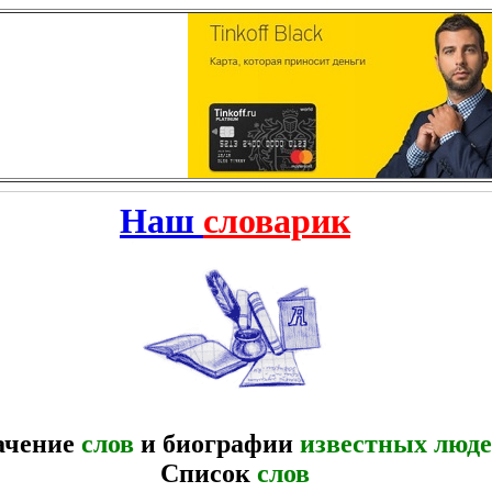
Наш
словарик
ачение
слов
и биографии
известных люд
Список
слов