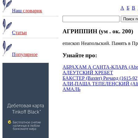
А
Б
В
Наш
словарик
АГРИППИН (ум . ок. 200)
С
татьи
епископ Неапольский. Память в Пр
П
опулярное
Узнайте про:
АБРАХАМ А САНТА-КЛАРА (Abraham
АЛЕУТСКИЙ ХРЕБЕТ
БАКСТЕР (Baxter) Ричард (1615-92
АЛИ-ПАША ТЕПЕЛЕНСКИЙ (Ali Pash
АМАЛЬ