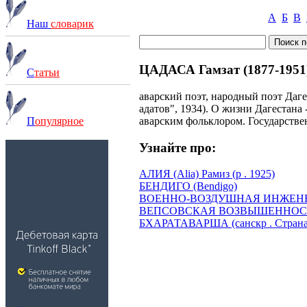
А
Б
В
Наш
словарик
ЦАДАСА Гамзат (1877-1951
С
татьи
аварский поэт, народный поэт Даге
адатов", 1934). О жизни Дагестана 
аварским фольклором. Государстве
П
опулярное
Узнайте про:
АЛИЯ (Alia) Рамиз (р . 1925)
БЕНДИГО (Bendigo)
ВОЕННО-ВОЗДУШНАЯ ИНЖЕНЕРНА
ВЕПСОВСКАЯ ВОЗВЫШЕННОС
БХАРАТАВАРША (санскр . Страна 