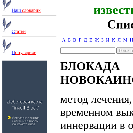
извест
Наш
словарик
Спи
С
татьи
А
Б
В
Г
Д
Е
Ж
З
И
К
Л
М
П
опулярное
БЛОКАДА
НОВОКАИН
метод лечения
временном вы
иннервации в 