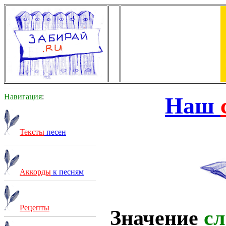
Навигация
:
Наш
Тексты
песен
Аккорды
к песням
Рецепты
Значение
сл