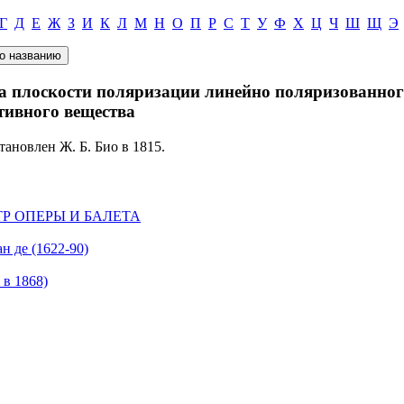
Г
Д
Е
Ж
З
И
К
Л
М
Н
О
П
Р
С
Т
У
Ф
Х
Ц
Ч
Ш
Щ
Э
 плоскости поляризации линейно поляризованног
тивного вещества
тановлен Ж. Б. Био в 1815.
Р ОПЕРЫ И БАЛЕТА
 де (1622-90)
в 1868)