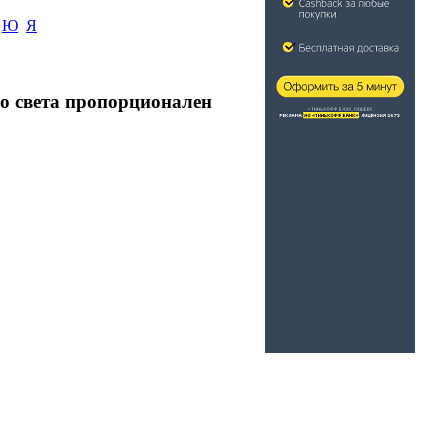
Ю
Я
о света пропорционален