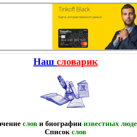
Наш
словарик
ачение
слов
и биографии
известных люд
Список
слов