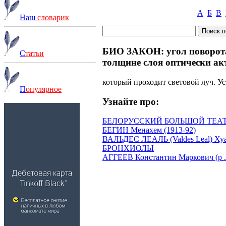
А
Б
В
Наш
словарик
БИО ЗАКОН: угол поворота
С
татьи
толщине слоя оптически ак
который проходит световой луч. Ус
П
опулярное
Узнайте про:
БЕЛОРУССКИЙ БОЛЬШОЙ ТЕАТ
БЕГИН Менахем (1913-92)
ВАЛЬДЕС ЛЕАЛЬ (Valdes Leal) Хуан
БРОНХИОЛЫ
АГГЕЕВ Константин Маркович (р . 