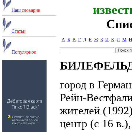
извест
Наш
словарик
Спи
С
татьи
А
Б
В
Г
Д
Е
Ж
З
И
К
Л
М
П
опулярное
БИЛЕФЕЛЬД (
город в Герман
Рейн-Вестфалия
жителей (1992
центр (с 16 в.