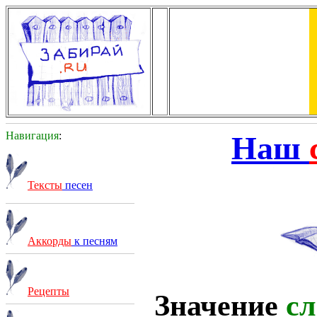
Навигация
:
Наш
Тексты
песен
Аккорды
к песням
Рецепты
Значение
сл