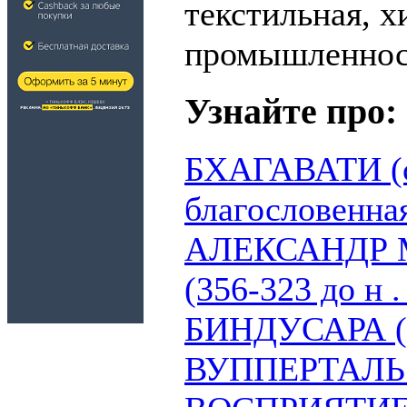
текстильная, 
промышленност
Узнайте про:
БХАГАВАТИ (с
благословенна
АЛЕКСАНДР
(356-323 до н . 
БИНДУСАРА (на
ВУППЕРТАЛЬ (