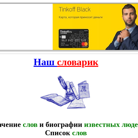
Наш
словарик
ачение
слов
и биографии
известных люд
Список
слов