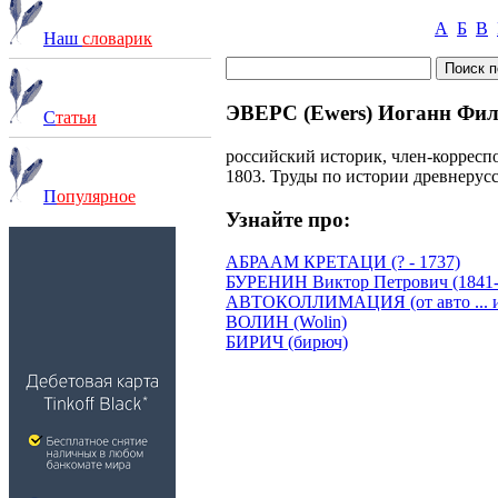
А
Б
В
Наш
словарик
ЭВЕРС (Ewers) Иоганн Фили
С
татьи
российский историк, член-корресп
1803. Труды по истории древнерусс
П
опулярное
Узнайте про:
АБРААМ КРЕТАЦИ (? - 1737)
БУРЕНИН Виктор Петрович (1841-
АВТОКОЛЛИМАЦИЯ (от авто ... и 
ВОЛИН (Wolin)
БИРИЧ (бирюч)