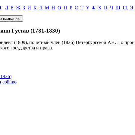
Г
Д
Е
Ж
З
И
К
Л
М
Н
О
П
Р
С
Т
У
Ф
Х
Ц
Ч
Ш
Щ
Э
пп Густав (1781-1830)
ондент (1809), почетный член (1826) Петербургской АН. По про
кого государства и права.
1926)
collimo