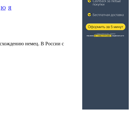
Ю
Я
исхождению немец. В России с