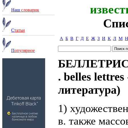
извест
Наш
словарик
Спи
С
татьи
А
Б
В
Г
Д
Е
Ж
З
И
К
Л
М
П
опулярное
БЕЛЛЕТРИСТ
. belles lettr
литература)
1) художествен
в. также массо