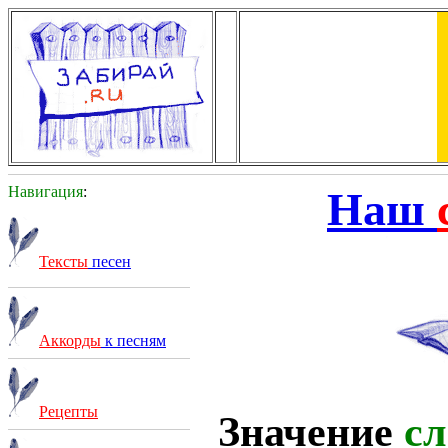
Навигация
:
Наш
Тексты
песен
Аккорды
к песням
Рецепты
Значение
сл