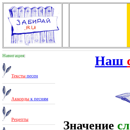
Навигация
:
Наш
Тексты
песен
Аккорды
к песням
Рецепты
Значение
сл