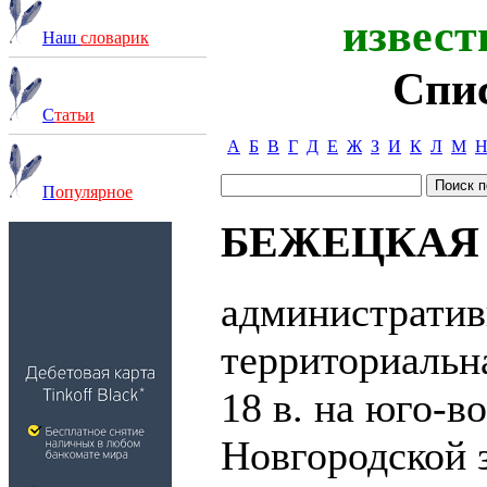
извест
Наш
словарик
Спи
С
татьи
А
Б
В
Г
Д
Е
Ж
З
И
К
Л
М
П
опулярное
БЕЖЕЦКАЯ
административ
территориальна
18 в. на юго-в
Новгородской 