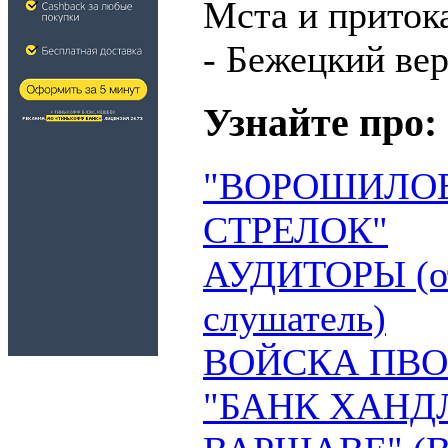
Мста и приток
- Бежецкий вер
Узнайте про:
"ВОРОШИЛО
СТРЕЛОК"
АУДИТОРЫ (от л
слушатель)
ВОЙСКА ПВО
"БАНК ХАНД