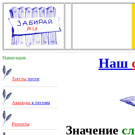
Навигация
:
Наш
Тексты
песен
Аккорды
к песням
Рецепты
Значение
сл