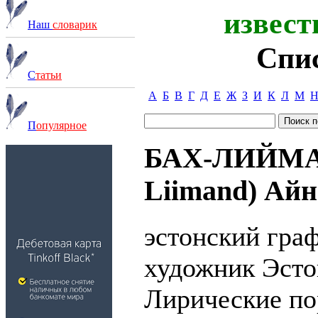
извест
Наш
словарик
Спи
С
татьи
А
Б
В
Г
Д
Е
Ж
З
И
К
Л
М
П
опулярное
БАХ-ЛИЙМАН
Liimand) Айно
эстонский гра
художник Эсто
Лирические по