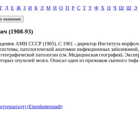
Г
Д
Е
Ж
З
И
К
Л
М
Н
О
П
Р
С
Т
У
Ф
Х
Ц
Ч
Ш
Щ
Э
ч (1908-93)
академик АМН СССР (1965). С 1961 - директор Института морфо
 системы, патологической анатомии инфекционных заболеваний,
 географической патологии (см. Медицинская география). Экспе
оторых опухолей мозга. Описал один из признаков сыпного тиф
штадт) (Eisenhuttenstadt)