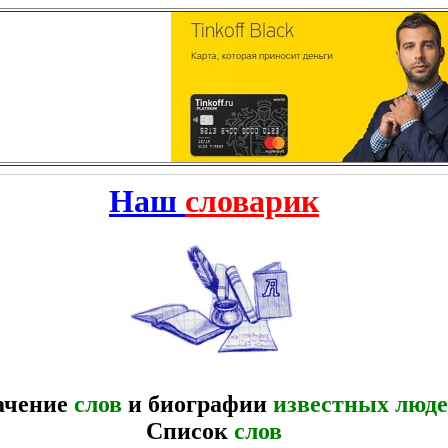
Наш
словарик
ачение
слов
и биографии
известных люд
Список
слов