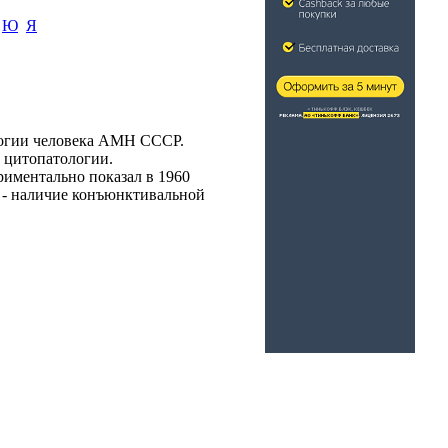
Ю
Я
логии человека АМН СССР.
 цитопатологии.
риментально показал в 1960
а - наличие конъюнктивальной