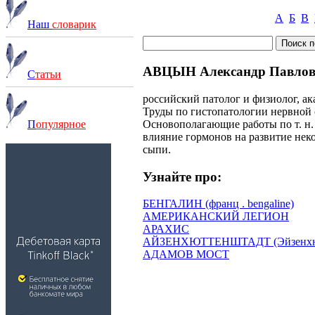
А
Б
В
Наш
словарик
АВЦЫН Александр Павлови
С
татьи
российский патолог и физиолог, 
Труды по гистопатологии нервной
Основополагающие работы по т. н.
П
опулярное
влияние гормонов на развитие нек
сыпи.
Узнайте про:
БЕНГАЛИН (франц . bengaline)
АМЕРИКАНСКИЙ ЛЕГИОН
АРАХИС
АЙЗЕНХЮТТЕНШТАДТ (Эйзенхюттен
АДАМОВ МОСТ