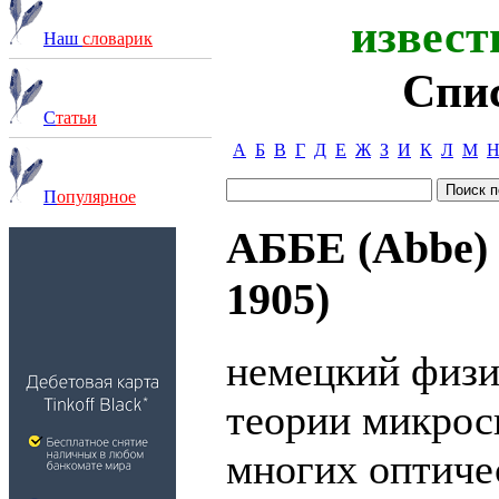
извест
Наш
словарик
Спи
С
татьи
А
Б
В
Г
Д
Е
Ж
З
И
К
Л
М
П
опулярное
АББЕ (Abbe) 
1905)
немецкий физи
теории микрос
многих оптиче