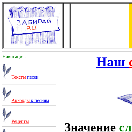
Навигация
:
Наш
Тексты
песен
Аккорды
к песням
Рецепты
Значение
сл