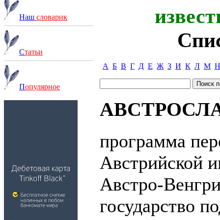
извест
Наш
словарик
Спи
С
татьи
А
Б
В
Г
Д
Е
Ж
З
И
К
Л
М
П
опулярное
АВСТРОСЛ
программа пер
Австрийской и
Австро-Венгри
государство п