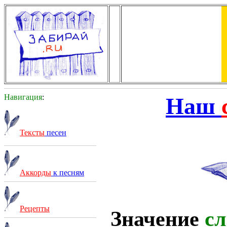
Навигация
:
Наш
Тексты
песен
Аккорды
к песням
Рецепты
Значение
сл