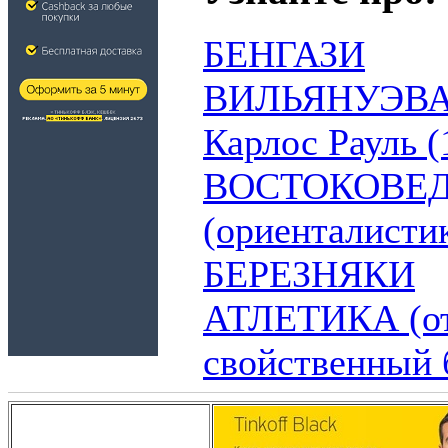
БЕНГАЗИ
ВИЛЬЯНУЭВА (
Карлос Рауль (
ВОСТОКОВЕ
(ориенталисти
БЕРЕЗНЯКИ
АТЛЕТИКА (от г
свойственный 