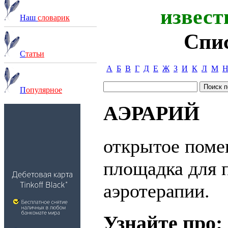
извест
Наш
словарик
Спи
С
татьи
А
Б
В
Г
Д
Е
Ж
З
И
К
Л
М
П
опулярное
АЭРАРИЙ
открытое поме
площадка для 
аэротерапии.
Узнайте про: