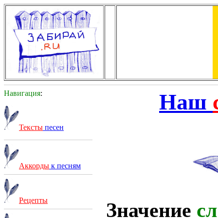
Навигация
:
Наш
Тексты
песен
Аккорды
к песням
Рецепты
Значение
сл