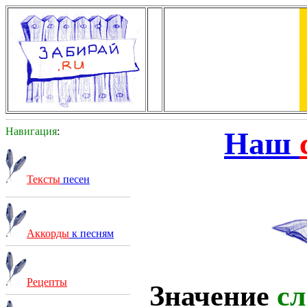
Навигация
:
Наш
Тексты
песен
Аккорды
к песням
Рецепты
Значение
сл