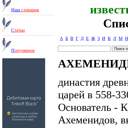
извест
Наш
словарик
Спи
С
татьи
А
Б
В
Г
Д
Е
Ж
З
И
К
Л
М
П
опулярное
АХЕМЕНИ
династия древ
царей в 558-330
Основатель - К
Ахеменидов, 