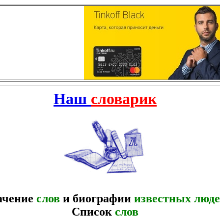
Наш
словарик
ачение
слов
и биографии
известных люд
Список
слов