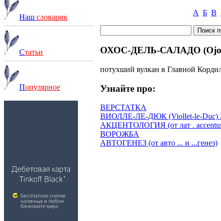
А
Б
В
Наш
словарик
ОХОС-ДЕЛЬ-САЛАДО (Ojos 
С
татьи
потухший вулкан в Главной Кордил
П
опулярное
Узнайте про:
ВЕРСТАТКА
ВИОЛЛЕ-ЛЕ-ДЮК (Viollet-le-Duc) 
АКЦЕНТОЛОГИЯ (от лат . accentus -
ВОРОЖБА
АВТОГЕНЕЗ (от авто ... и ...генез)