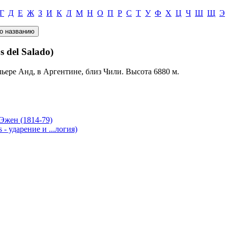
Г
Д
Е
Ж
З
И
К
Л
М
Н
О
П
Р
С
Т
У
Ф
Х
Ц
Ч
Ш
Щ
Э
del Salado)
ьере Анд, в Аргентине, близ Чили. Высота 6880 м.
Эжен (1814-79)
 ударение и ...логия)