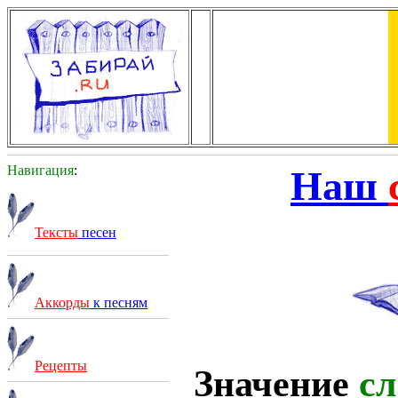
Навигация
:
Наш
Тексты
песен
Аккорды
к песням
Рецепты
Значение
сл