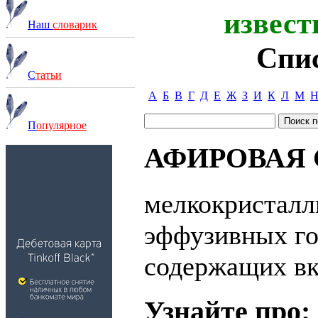
извест
Наш
словарик
Спи
С
татьи
А
Б
В
Г
Д
Е
Ж
З
И
К
Л
М
П
опулярное
АФИРОВАЯ 
мелкокристалл
эффузивных го
содержащих вк
Узнайте про: