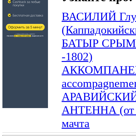
ВАСИЛИЙ Глуб
(Каппадокийски
БАТЫР СРЫМ (
-1802)
АККОМПАНЕМ
accompagneme
АРАВИЙСКИЙ
АНТЕННА (от л
мачта