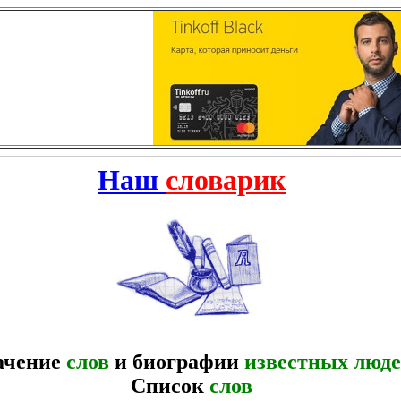
Наш
словарик
ачение
слов
и биографии
известных люд
Список
слов