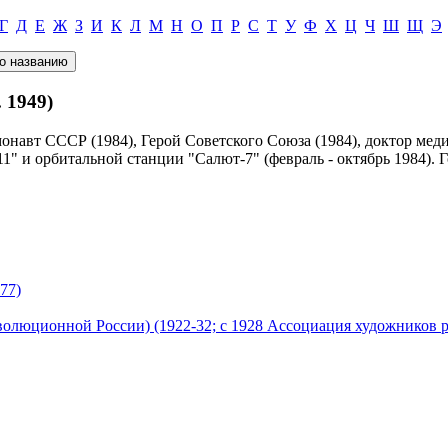
Г
Д
Е
Ж
З
И
К
Л
М
Н
О
П
Р
С
Т
У
Ф
Х
Ц
Ч
Ш
Щ
Э
 1949)
онавт СССР (1984), Герой Советского Союза (1984), доктор меди
11" и орбитальной станции "Салют-7" (февраль - октябрь 1984).
77)
олюционной России) (1922-32; с 1928 Ассоциация художников