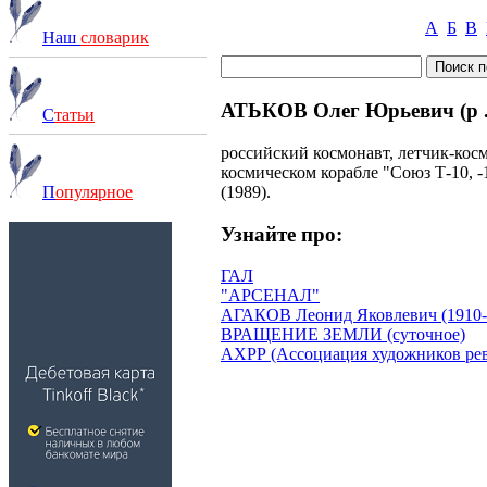
А
Б
В
Наш
словарик
АТЬКОВ Олег Юрьевич (р .
С
татьи
российский космонавт, летчик-косм
космическом корабле "Союз Т-10, -
(1989).
П
опулярное
Узнайте про:
ГАЛ
"АРСЕНАЛ"
АГАКОВ Леонид Яковлевич (1910-
ВРАЩЕНИЕ ЗЕМЛИ (суточное)
АХРР (Ассоциация художников рев