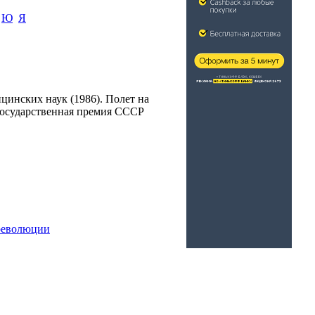
Ю
Я
цинских наук (1986). Полет на
 Государственная премия СССР
 революции