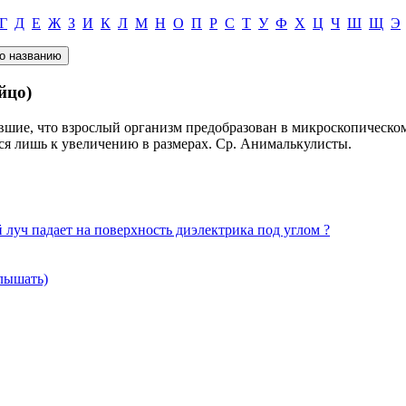
Г
Д
Е
Ж
З
И
К
Л
М
Н
О
П
Р
С
Т
У
Ф
Х
Ц
Ч
Ш
Щ
Э
йцо)
авшие, что взрослый организм предобразован в микроскопическо
тся лишь к увеличению в размерах. Ср. Анималькулисты.
уч падает на поверхность диэлектрика под углом ?
лышать)