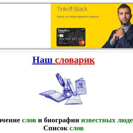
Наш
словарик
ачение
слов
и биографии
известных люд
Список
слов