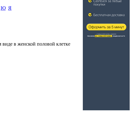
Ю
Я
м виде в женской половой клетке