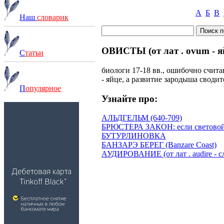
А
Б
В
Наш
словарик
ОВИСТЫ (от лат . ovum - я
С
татьи
биологи 17-18 вв., ошибочно счит
- яйце, а развитие зародыша своди
П
опулярное
Узнайте про:
АЛЬДГЕЛЬМ (640-709)
БРЮСТЕРА ЗАКОН: если световой л
БУТУРЛИНОВКА
БАНЗАРЭ БЕРЕГ (Banzare Coast)
АУДИРОВАНИЕ (от лат . audire - с