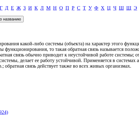
Г
Д
Е
Ж
З
И
К
Л
М
Н
О
П
Р
С
Т
У
Ф
Х
Ц
Ч
Ш
Щ
Э
ирования какой-либо системы (объекта) на характер этого функ
ты функционирования, то такая обратная связь называется положи
атная связь обычно приводит к неустойчивой работе системы; от
истемы, делает ее работу устойчивой. Применяется в системах а
.; обратная связь действует также во всех живых организмах.
924)