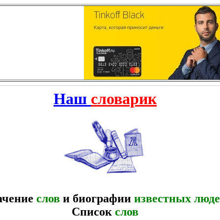
Наш
словарик
ачение
слов
и биографии
известных люд
Список
слов