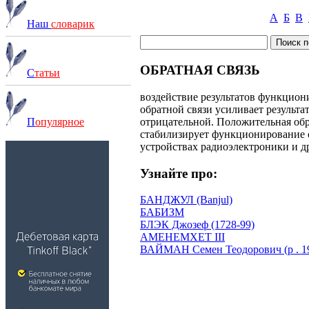
А
Б
В
Наш
словарик
ОБРАТНАЯ СВЯЗЬ
С
татьи
воздействие результатов функцион
обратной связи усиливает результа
отрицательной. Положительная обр
П
опулярное
стабилизирует функционирование с
устройствах радиоэлектроники и др
Узнайте про:
БАНДЖУЛ (Banjul)
БАБИЗМ
БЛЭК Джозеф (1728-99)
АМЕНЕМХЕТ III
ВАЙМАН Семен Теодорович (р . 1