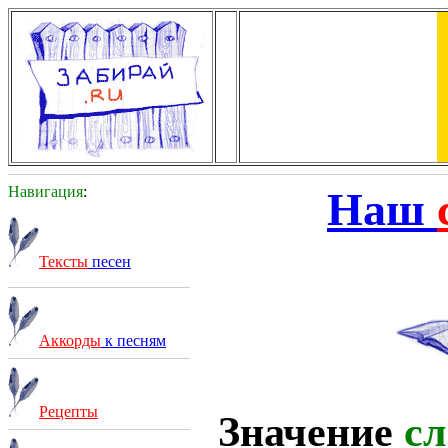
Навигация
:
Наш
Тексты
песен
Аккорды
к песням
Рецепты
Значение
сл