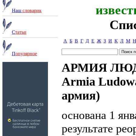
извест
Наш
словарик
Спи
С
татьи
А
Б
В
Г
Д
Е
Ж
З
И
К
Л
М
П
опулярное
АРМИЯ ЛЮДО
Armia Ludow
армия)
основана 1 янв
результате рео