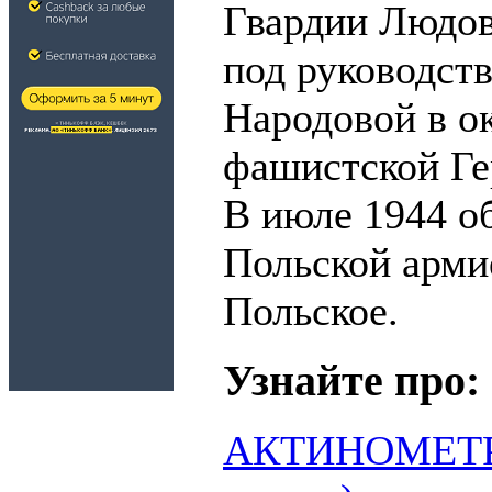
Гвардии Людов
под руководст
Народовой в о
фашистской Ге
В июле 1944 об
Польской арми
Польское.
Узнайте про:
АКТИНОМЕТР (о