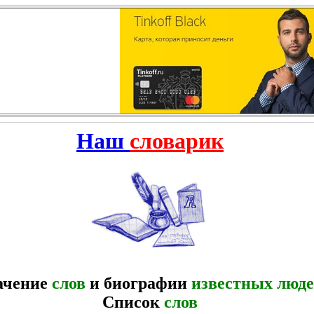
Наш
словарик
ачение
слов
и биографии
известных люд
Список
слов