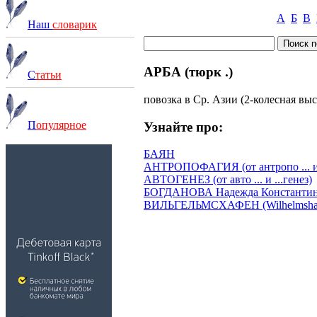
А
Б
В
Наш
словарик
АРБА (тюрк .)
С
татьи
повозка в Ср. Азии (2-колесная выс
П
опулярное
Узнайте про:
БАЯН
АНТРОПОФАГИЯ (от антропо ... и гр
АВТОГЕНЕЗ (от авто ... и ...генез)
БОГДАНОВА Надежда Константино
ВИЛЬГЕЛЬМСХАФЕН (Wilhelmsha