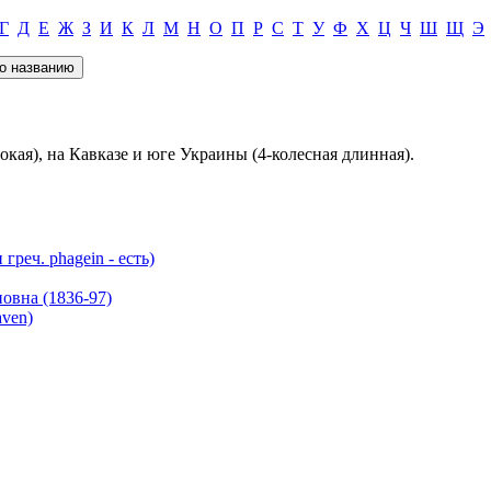
Г
Д
Е
Ж
З
И
К
Л
М
Н
О
П
Р
С
Т
У
Ф
Х
Ц
Ч
Ш
Щ
Э
окая), на Кавказе и юге Украины (4-колесная длинная).
еч. phagein - есть)
вна (1836-97)
ven)