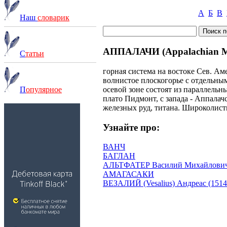
А
Б
В
Наш
словарик
АППАЛАЧИ (Appalachian M
С
татьи
горная система на востоке Сев. Ам
волнистое плоскогорье с отдельны
осевой зоне состоят из параллельн
П
опулярное
плато Пидмонт, с запада - Аппалачс
железных руд, титана. Широколист
Узнайте про:
ВАНЧ
БАГЛАН
АЛЬТФАТЕР Василий Михайлович 
АМАГАСАКИ
ВЕЗАЛИЙ (Vesalius) Андреас (1514