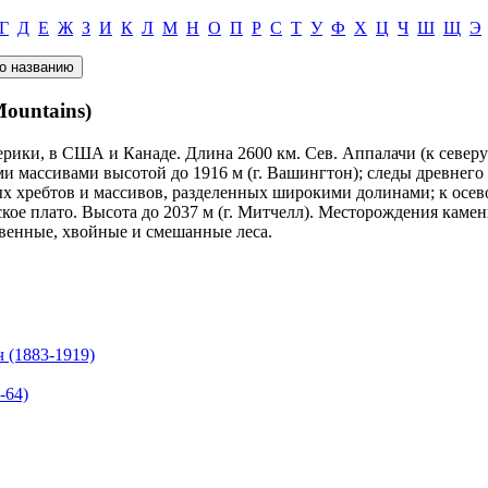
Г
Д
Е
Ж
З
И
К
Л
М
Н
О
П
Р
С
Т
У
Ф
Х
Ц
Ч
Ш
Щ
Э
ountains)
ерики, в США и Канаде. Длина 2600 км. Сев. Аппалачи (к северу 
ми массивами высотой до 1916 м (г. Вашингтон); следы древнег
ых хребтов и массивов, разделенных широкими долинами; к осев
кое плато. Высота до 2037 м (г. Митчелл). Месторождения каменн
венные, хвойные и смешанные леса.
(1883-1919)
-64)