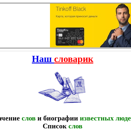
Наш
словарик
ачение
слов
и биографии
известных люд
Список
слов