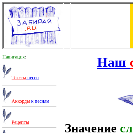
Навигация
:
Наш
Тексты
песен
Аккорды
к песням
Рецепты
Значение
сл