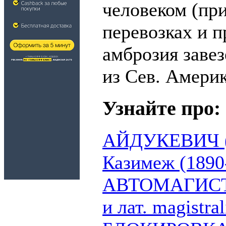
человеком (пр
перевозках и пр
амброзия завез
из Сев. Америк
Узнайте про:
АЙДУКЕВИЧ (A
Казимеж (1890
АВТОМАГИСТРА
и лат. magistra