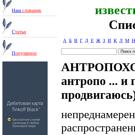
извест
Наш
словарик
Спи
С
татьи
А
Б
В
Г
Д
Е
Ж
З
И
К
Л
М
П
опулярное
АНТРОПОХО
антропо ... и 
продвигаюсь
непреднамерен
распространен