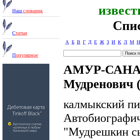
извест
Наш
словарик
Спи
С
татьи
А
Б
В
Г
Д
Е
Ж
З
И
К
Л
М
П
опулярное
АМУР-САНА
Мудренович (
калмыкский пи
Автобиографич
"Мудрешкин сы