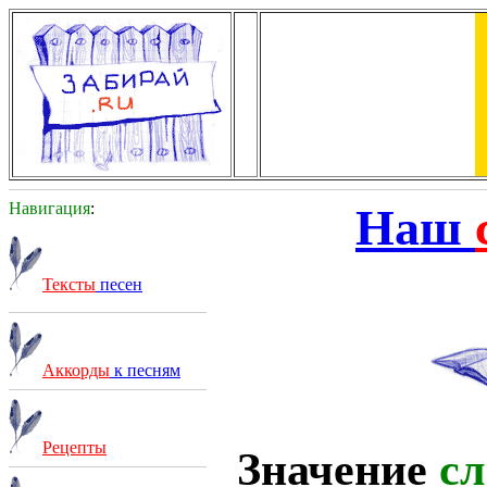
Навигация
:
Наш
Тексты
песен
Аккорды
к песням
Рецепты
Значение
сл