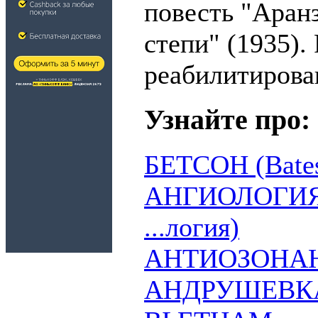
повесть "Аранз
степи" (1935).
реабилитирова
Узнайте про:
БЕТСОН (Bate
АНГИОЛОГИЯ (о
...логия)
АНТИОЗОНА
АНДРУШЕВК