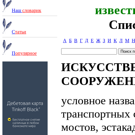
извест
Наш
словарик
Спи
С
татьи
А
Б
В
Г
Д
Е
Ж
З
И
К
Л
М
П
опулярное
ИСКУССТВ
СООРУЖЕН
условное назв
транспортных 
мостов, эстака