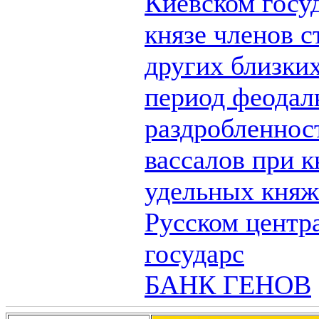
Киевском госуд
князе членов 
других близких
период феодал
раздробленнос
вассалов при к
удельных княже
Русском центр
государс
БАНК ГЕНОВ