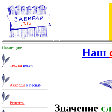
Навигация
:
Наш
Тексты
песен
Аккорды
к песням
Рецепты
Значение
сл