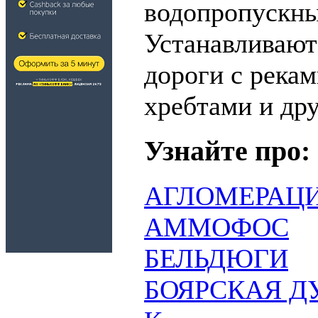
водопропускных
Устанавливают
дороги с река
хребтами и др
Узнайте про:
АГЛОМЕРАЦ
АММОФОС
БЕЛЬДЮГИ
БОЯРСКАЯ ДУМ