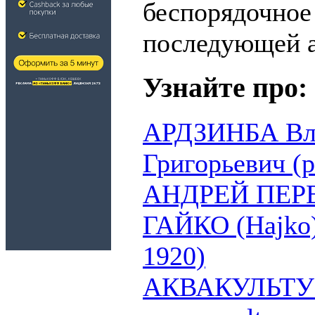
беспорядочное
последующей а
Узнайте про:
АРДЗИНБА Вл
Григорьевич (р
АНДРЕЙ ПЕ
ГАЙКО (Hajko)
1920)
АКВАКУЛЬТУРА 