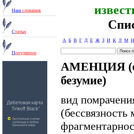
извест
Наш
словарик
Спи
С
татьи
А
Б
В
Г
Д
Е
Ж
З
И
К
Л
М
П
опулярное
АМЕНЦИЯ (от 
безумие)
вид помрачени
(бессвязность
фрагментарнос