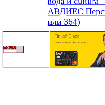
вода и cultura
АВДИЕС Персид
или 364)