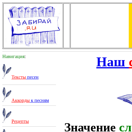
Навигация
:
Наш
Тексты
песен
Аккорды
к песням
Рецепты
Значение
сл