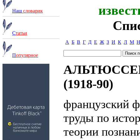
извест
Наш
словарик
Спи
С
татьи
А
Б
В
Г
Д
Е
Ж
З
И
К
Л
М
П
опулярное
АЛЬТЮССЕР (
(1918-90)
французский 
труды по исто
теории познани