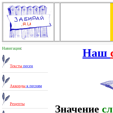
Навигация
:
Наш
Тексты
песен
Аккорды
к песням
Рецепты
Значение
сл