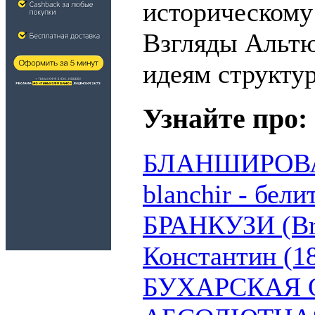
историческому
Взгляды Альтю
идеям структу
Узнайте про:
БЛАНШИРОВАН
blanchir - бели
БРАНКУЗИ (Br
Константин (1
БУХАРСКАЯ 