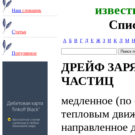
извест
Наш
словарик
Спи
С
татьи
А
Б
В
Г
Д
Е
Ж
З
И
К
Л
М
П
опулярное
ДРЕЙФ ЗА
ЧАСТИЦ
медленное (по
тепловым дви
направленное 