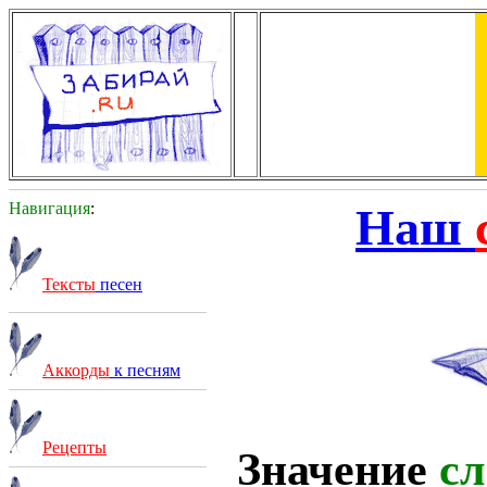
Навигация
:
Наш
Тексты
песен
Аккорды
к песням
Рецепты
Значение
сл