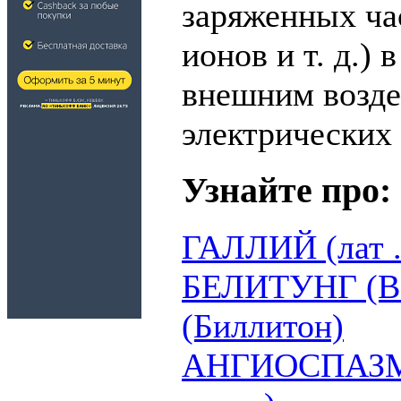
заряженных ча
ионов и т. д.) 
внешним возде
электрических 
Узнайте про:
ГАЛЛИЙ (лат .
БЕЛИТУНГ (Be
(Биллитон)
АНГИОСПАЗМ (