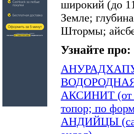
широкий (до 1
Земле; глубина
Штормы; айсбе
Узнайте про:
АНУРАДХАП
ВОДОРОДНАЯ
АКСИНИТ (от гр
топор; по форм
АНДИЙЦЫ (сам