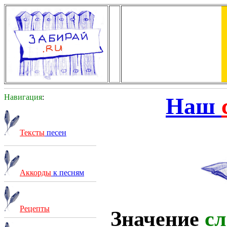
Навигация
:
Наш
Тексты
песен
Аккорды
к песням
Рецепты
Значение
сл