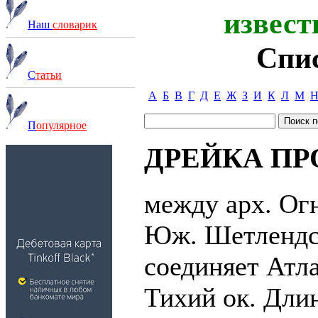
извест
Наш
словарик
Спи
С
татьи
А
Б
В
Г
Д
Е
Ж
З
И
К
Л
М
П
опулярное
ДРЕЙКА ПР
между арх. Ог
Юж. Шетлендс
соединяет Атл
Тихий ок. Дли