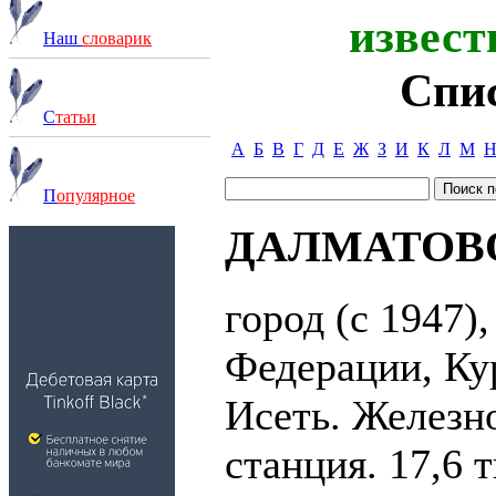
извест
Наш
словарик
Спи
С
татьи
А
Б
В
Г
Д
Е
Ж
З
И
К
Л
М
П
опулярное
ДАЛМАТОВ
город (с 1947)
Федерации, Кур
Исеть. Железн
станция. 17,6 