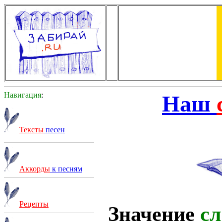
Навигация
:
Наш
Тексты
песен
Аккорды
к песням
Рецепты
Значение
сл