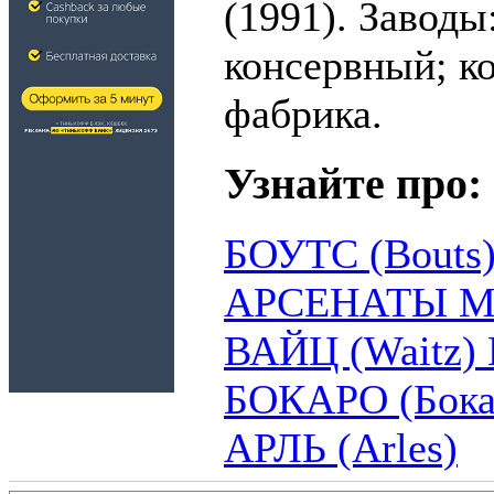
(1991). Завод
консервный; к
фабрика.
Узнайте про:
БОУТС (Bouts)
АРСЕНАТЫ 
ВАЙЦ (Waitz) Г
БОКАРО (Бока
АРЛЬ (Arles)