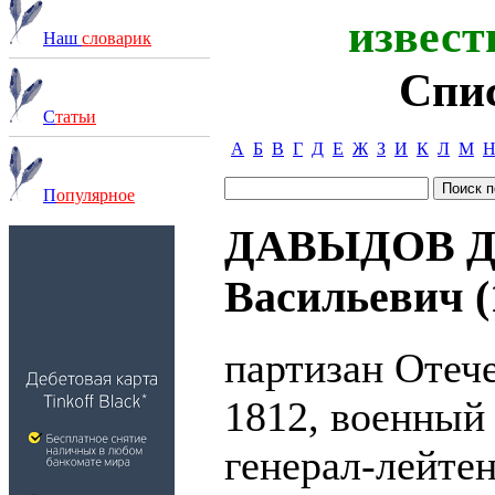
извест
Наш
словарик
Спи
С
татьи
А
Б
В
Г
Д
Е
Ж
З
И
К
Л
М
П
опулярное
ДАВЫДОВ Д
Васильевич (
партизан Отеч
1812, военный 
генерал-лейтен