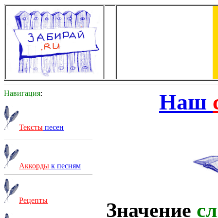
Навигация
:
Наш
Тексты
песен
Аккорды
к песням
Рецепты
Значение
сл