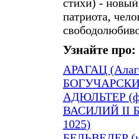
стихи) - новый
патриота, чело
свободолюбиво
Узнайте про:
АРАГАЦ (Алаг
БОГУЧАРСК
АДЮЛЬТЕР (фра
ВАСИЛИЙ II Бо
1025)
БЕЛЬВЕДЕР (ит