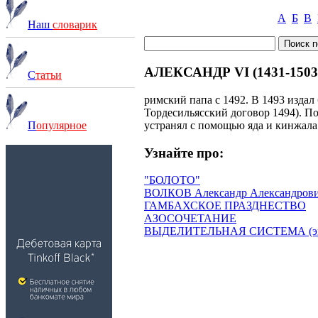
А
Б
В
Наш
словарик
АЛЕКСАНДР VI (1431-1503
С
татьи
римский папа с 1492. В 1493 изда
Тордесильясский договор 1494). П
устранял с помощью яда и кинжала.
П
опулярное
Узнайте про:
"БОЛОТО"
ВОЛКОВ Александр Александрович 
ГАМБАХСКОЕ ПРАЗДНЕСТВО
АЗОСОЧЕТАНИЕ
ВЫДЕЛИТЕЛЬНАЯ СИСТЕМА (экск