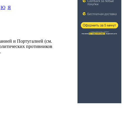
Ю
Я
анией и Португалией (см.
Политических противников
.