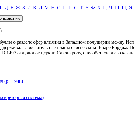
Г
Д
Е
Ж
З
И
К
Л
М
Н
О
П
Р
С
Т
У
Ф
Х
Ц
Ч
Ш
Щ
Э
)
л буллы о разделе сфер влияния в Западном полушарии между Исп
оддерживал завоевательные планы своего сына Чезаре Борджа. 
 В 1497 отлучил от церкви Савонаролу, способствовал его казни
(р . 1948)
реторная система)