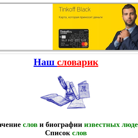
Наш
словарик
ачение
слов
и биографии
известных люд
Список
слов