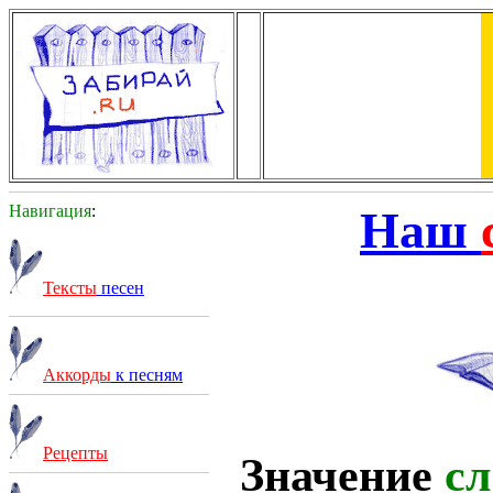
Навигация
:
Наш
Тексты
песен
Аккорды
к песням
Рецепты
Значение
сл