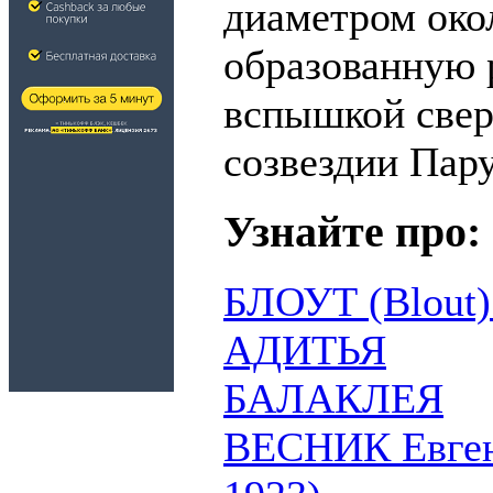
диаметром окол
образованную 
вспышкой свер
созвездии Пару
Узнайте про:
БЛОУТ (Blout) 
АДИТЬЯ
БАЛАКЛЕЯ
ВЕСНИК Евгени