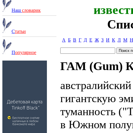
извест
Наш
словарик
Спи
С
татьи
А
Б
В
Г
Д
Е
Ж
З
И
К
Л
М
П
опулярное
ГАМ (Gum) Ко
австралийский
гигантскую э
туманность ("
в Южном полу