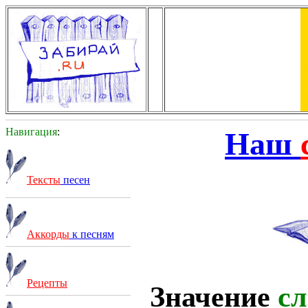
Навигация
:
Наш
Тексты
песен
Аккорды
к песням
Рецепты
Значение
сл