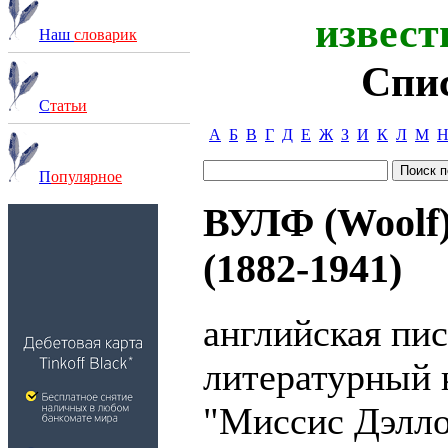
извест
Наш
словарик
Спи
С
татьи
А
Б
В
Г
Д
Е
Ж
З
И
К
Л
М
П
опулярное
ВУЛФ (Woolf
(1882-1941)
английская пи
литературный 
"Миссис Дэлло