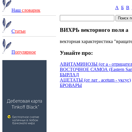
А
Б
В
Наш
словарик
ВИХРЬ векторного поля а
С
татьи
векторная характеристика "вращате
П
опулярное
Узнайте про:
АВИТАМИНОЗЫ (от а - отрицатель
ВОСТОЧНОЕ САМОА (Eastern Sam
БЫРЛАД
АЦЕТАТЫ (от лат . acetum - уксус)
БРОВАРЫ