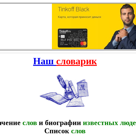
Наш
словарик
ачение
слов
и биографии
известных люд
Список
слов