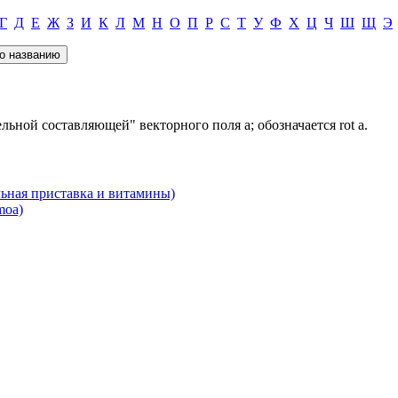
Г
Д
Е
Ж
З
И
К
Л
М
Н
О
П
Р
С
Т
У
Ф
Х
Ц
Ч
Ш
Щ
Э
льной составляющей" векторного поля а; обозначается rot а.
ная приставка и витамины)
oa)