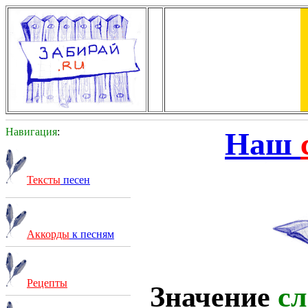
Навигация
:
Наш
Тексты
песен
Аккорды
к песням
Рецепты
Значение
сл