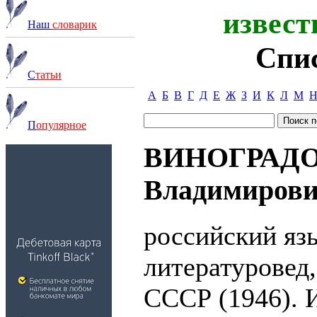
извест
Наш
словарик
Спи
С
татьи
А
Б
В
Г
Д
Е
Ж
З
И
К
Л
М
П
опулярное
ВИНОГРАДО
Владимирович
российский яз
литературовед
СССР (1946). 