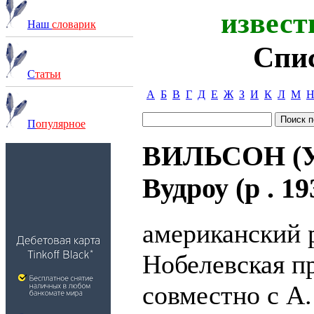
извест
Наш
словарик
Спи
С
татьи
А
Б
В
Г
Д
Е
Ж
З
И
К
Л
М
П
опулярное
ВИЛЬСОН (Уи
Вудроу (р . 19
американский 
Нобелевская п
совместно с А.