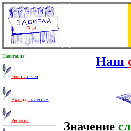
Навигация
:
Наш
Тексты
песен
Аккорды
к песням
Рецепты
Значение
сл