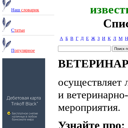
извест
Наш
словарик
Спи
С
татьи
А
Б
В
Г
Д
Е
Ж
З
И
К
Л
М
П
опулярное
ВЕТЕРИНА
осуществляет 
и ветеринарно
мероприятия.
Узнайте про: