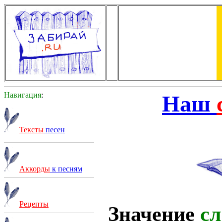
Навигация
:
Наш
Тексты
песен
Аккорды
к песням
Рецепты
Значение
сл