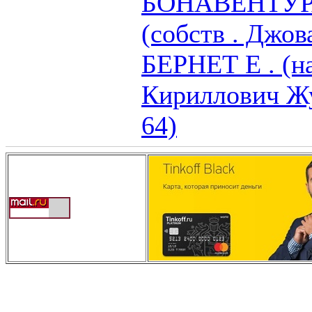
БОНАВЕНТУРА 
(собств . Джо
БЕРНЕТ Е . (н
Кириллович Жу
64)