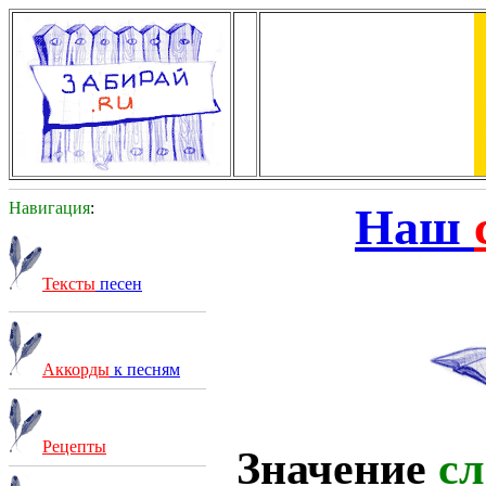
Навигация
:
Наш
Тексты
песен
Аккорды
к песням
Рецепты
Значение
сл