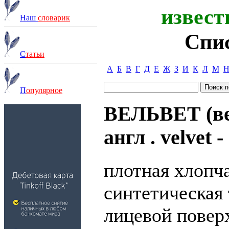
извест
Наш
словарик
Спи
С
татьи
А
Б
В
Г
Д
Е
Ж
З
И
К
Л
М
П
опулярное
ВЕЛЬВЕТ (ве
англ . velvet 
плотная хлопч
синтетическая
лицевой повер