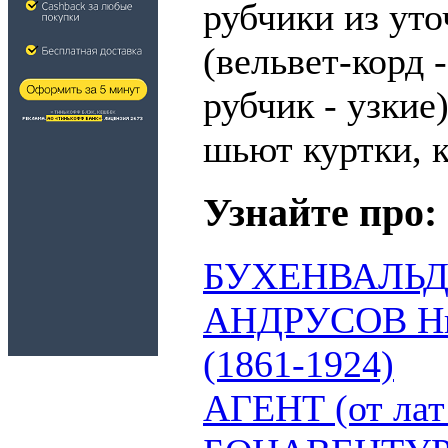
рубчики из уто
(вельвет-корд 
рубчик - узкие
шьют куртки, к
Узнайте про:
БУХЕНВАЛЬД 
АНДРУСОВ Ни
(1861-1924)
АГЕНТ (от лат 