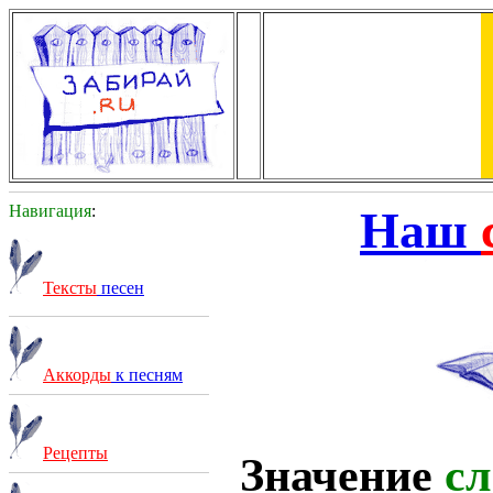
Навигация
:
Наш
Тексты
песен
Аккорды
к песням
Рецепты
Значение
сл