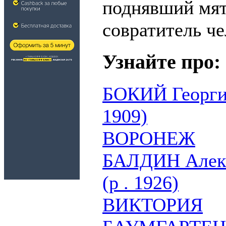
поднявший мят
совратитель че
Узнайте про:
БОКИЙ Георгий
1909)
ВОРОНЕЖ
БАЛДИН Алекс
(р . 1926)
ВИКТОРИЯ