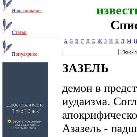
извест
Наш
словарик
Спи
С
татьи
А
Б
В
Г
Д
Е
Ж
З
И
К
Л
М
П
опулярное
ЗАЗЕЛЬ
демон в предс
иудаизма. Сог
апокрифическо
Азазель - падш